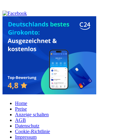
Home
Preise
Anzeige schalten
AGB
Datenschutz
Cookie-Richtlinie
Impressum