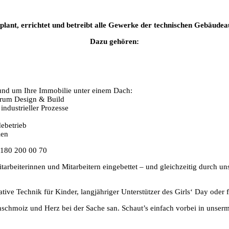
plant, errichtet und betreibt alle Gewerke der technischen Gebäudea
Dazu gehören:
und um Ihre Immobilie unter einem Dach:
trum Design & Build
industrieller Prozesse
debetrieb
ien
 0180 200 00 70
itarbeiterinnen und Mitarbeitern eingebettet – und gleichzeitig durch 
tiative Technik für Kinder, langjähriger Unterstützer des Girls‘ Day ode
nschmoiz und Herz bei der Sache san. Schaut’s einfach vorbei in unser