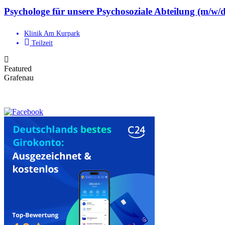
Psychologe für unsere Psychosoziale Abteilung (m/w/d
Klinik Am Kurpark
Teilzeit
Featured
Grafenau