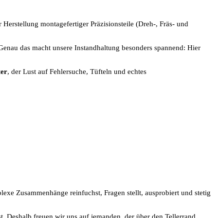
r Herstellung montagefertiger Präzisionsteile (Dreh-, Fräs- und
 Genau das macht unsere Instandhaltung besonders spannend: Hier
ter
, der Lust auf Fehlersuche, Tüfteln und echtes
exe Zusammenhänge reinfuchst, Fragen stellt, ausprobiert und stetig
t. Deshalb freuen wir uns auf jemanden, der über den Tellerrand