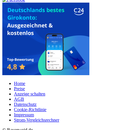
Home
Preise
Anzeige schalten
AGB
Datenschutz
Cookie-Richtlinie
Impressum
Strom-Vergleichsrechner
© Bayerwoid.de