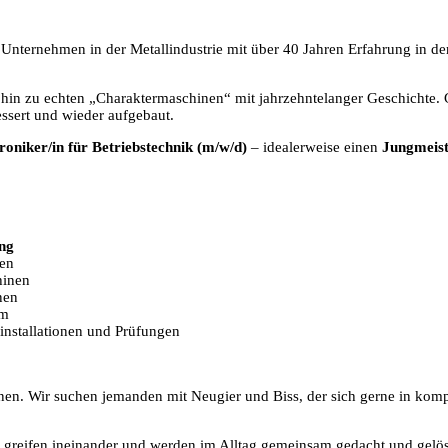
es Unternehmen in der Metallindustrie mit über 40 Jahren Erfahrung in de
hin zu echten „Charaktermaschinen“ mit jahrzehntelanger Geschichte.
bessert und wieder aufgebaut.
roniker/in für Betriebstechnik (m/w/d)
– idealerweise einen
Jungmeis
ng
gen
hinen
nen
am
oinstallationen und Prüfungen
n. Wir suchen jemanden mit Neugier und Biss, der sich gerne in kompl
e greifen ineinander und werden im Alltag gemeinsam gedacht und gelös