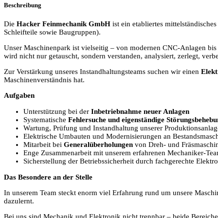
Beschreibung
Die
Hacker Feinmechanik GmbH
ist ein etabliertes mittelständisch
Schleifteile sowie Baugruppen).
Unser Maschinenpark ist vielseitig – von modernen CNC-Anlagen bis 
wird nicht nur getauscht, sondern verstanden, analysiert, zerlegt, ver
Zur Verstärkung unseres Instandhaltungsteams suchen wir einen
Elekt
Maschinenverständnis hat.
Aufgaben
Unterstützung bei der
Inbetriebnahme neuer Anlagen
Systematische
Fehlersuche und eigenständige Störungsbehebu
Wartung, Prüfung und Instandhaltung unserer Produktionsanla
Elektrische Umbauten und Modernisierungen an Bestandsmasc
Mitarbeit bei
Generalüberholungen
von Dreh- und Fräsmaschi
Enge Zusammenarbeit mit unserem erfahrenen Mechaniker-Te
Sicherstellung der Betriebssicherheit durch fachgerechte Elektr
Das Besondere an der Stelle
In unserem Team steckt enorm viel Erfahrung rund um unsere Maschine
dazulernt.
Bei uns sind Mechanik und Elektronik nicht trennbar – beide Bereich