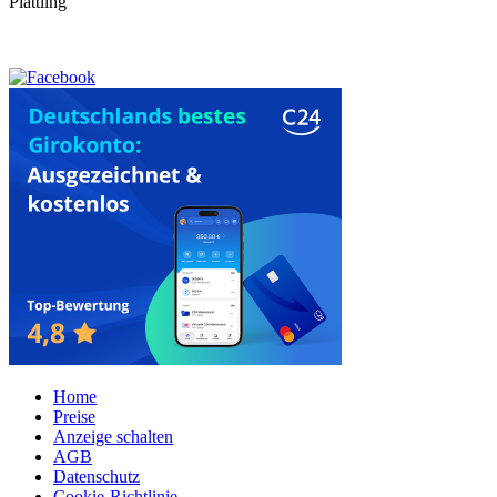
Plattling
Home
Preise
Anzeige schalten
AGB
Datenschutz
Cookie-Richtlinie