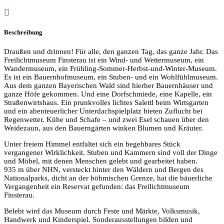
Beschreibung
Draußen und drinnen! Für alle, den ganzen Tag, das ganze Jahr. Das
Freilichtmuseum Finsterau ist ein Wind- und Wettermuseum, ein
Wandermuseum, ein Frühling-Sommer-Herbst-und-Winter-Museum.
Es ist ein Bauernhofmuseum, ein Stuben- und ein Wohlfühlmuseum.
Aus dem ganzen Bayerischen Wald sind hierher Bauernhäuser und
ganze Höfe gekommen. Und eine Dorfschmiede, eine Kapelle, ein
Straßenwirtshaus. Ein prunkvolles lichtes Salettl beim Wirtsgarten
und ein abenteuerlicher Unterdachspielplatz bieten Zuflucht bei
Regenwetter. Kühe und Schafe – und zwei Esel schauen über den
Weidezaun, aus den Bauerngärten winken Blumen und Kräuter.
Unter freiem Himmel entfaltet sich ein begehbares Stück
vergangener Wirklichkeit. Stuben und Kammern sind voll der Dinge
und Möbel, mit denen Menschen gelebt und gearbeitet haben.
935 m über NHN, versteckt hinter den Wäldern und Bergen des
Nationalparks, dicht an der böhmischen Grenze, hat die bäuerliche
Vergangenheit ein Reservat gefunden: das Freilichtmuseum
Finsterau.
Belebt wird das Museum durch Feste und Märkte, Volksmusik,
Handwerk und Kinderspiel. Sonderausstellungen bilden und