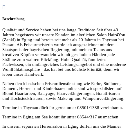
Beschreibung
Qualität und Service haben bei uns lange Tradition: Seit über 49
Jahren begeistern wir unsere Kunden im elterlichen Salon Hair4You
(Zankl) in Eging und bereits seit mehr als 20 Jahren in Thyrnau bei
Passau. Als Friseurmeisterin wurde ich ausgezeichnet mit dem
Staatspreis der bayrischen Regierung, mit meinen Teams aus
kreativen Köpfen verwandeln wir mit geschulten Händen jede
Strähne zum wahren Blickfang. Hohe Qualität, fundiertes
Fachwissen, ein umfangreiches Leistungsangebot und eine moderne
Wohlfühlatmosphäre - das hat bei uns höchste Priorität, denn wir
leben unser Handwerk.
Neben den klassischen Friseurdienstleistung wie Farbe, Strähnen,
Damen-, Herren- und Kinderhaarschnitte sind wir spezialisiert auf
Blond-Haarfarben, Balayage, Haarverlängerungen, Brautfrisuren
und Hochsteckfrisuren, sowie Make up und Wimpernverlängerung.
Termine in Thyrnau dürft ihr gerne unter 08501/1388 vereinbaren.
Termine in Eging am See könnt ihr unter 08544/317 ausmachen.
In unserm separaten Herrensalon in Eging dürfen uns die Männer