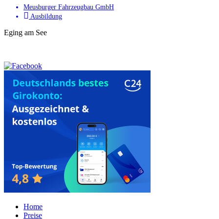
Meusburger Fahrzeugbau GmbH
Ausbildung
Eging am See
Home
Preise