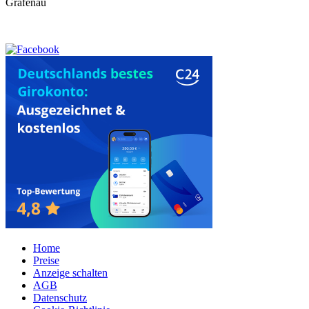
Grafenau
Home
Preise
Anzeige schalten
AGB
Datenschutz