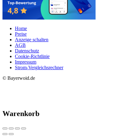
Home
Preise
Anzeige schalten
AGB
Datenschutz
Cookie-Richtlinie
Impressum
Strom-Vergleichsrechner
© Bayerwoid.de
Warenkorb