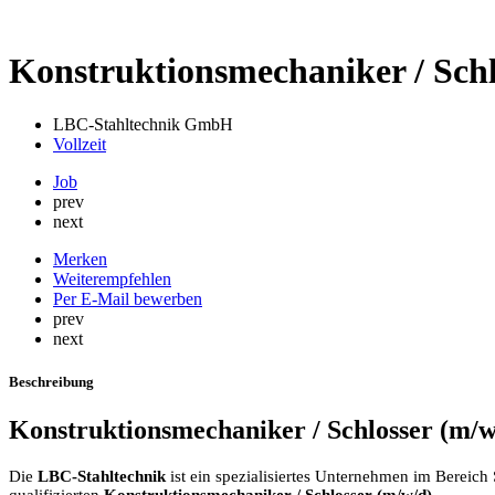
Konstruktionsmechaniker / Schl
LBC-Stahltechnik GmbH
Vollzeit
Job
prev
next
Merken
Weiterempfehlen
Per E-Mail bewerben
prev
next
Beschreibung
Konstruktionsmechaniker / Schlosser (m/w
Die
LBC-Stahltechnik
ist ein spezialisiertes Unternehmen im Bereic