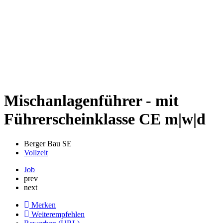
Mischanlagenführer - mit
Führerscheinklasse CE m|w|d
Berger Bau SE
Vollzeit
Job
prev
next
Merken
Weiterempfehlen