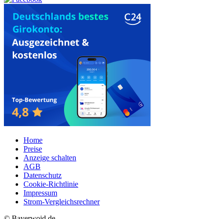
Home
Preise
Anzeige schalten
AGB
Datenschutz
Cookie-Richtlinie
Impressum
Strom-Vergleichsrechner
© Bayerwoid.de