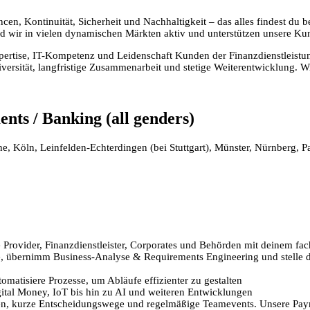
ancen, Kontinuität, Sicherheit und Nachhaltigkeit – das alles findest du
wir in vielen dynamischen Märkten aktiv und unterstützen unsere Kunde
xpertise, IT-Kompetenz und Leidenschaft Kunden der Finanzdienstleist
Diversität, langfristige Zusammenarbeit und stetige Weiterentwicklung. 
ents / Banking (all genders)
, Köln, Leinfelden-Echterdingen (bei Stuttgart), Münster, Nürnberg, P
 Provider, Finanzdienstleister, Corporates und Behörden mit deinem 
 übernimm Business-Analyse & Requirements Engineering und stelle die 
omatisiere Prozesse, um Abläufe effizienter zu gestalten
gital Money, IoT bis hin zu AI und weiteren Entwicklungen
ien, kurze Entscheidungswege und regelmäßige Teamevents. Unsere Pay