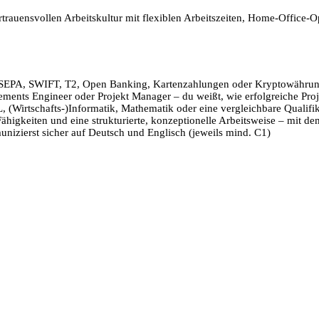
ertrauensvollen Arbeitskultur mit flexiblen Arbeitszeiten, Home-Office
SEPA, SWIFT, T2, Open Banking, Kartenzahlungen oder Kryptowähru
rements Engineer oder Projekt Manager – du weißt, wie erfolgreiche Pro
 (Wirtschafts-)Informatik, Mathematik oder eine vergleichbare Qualifik
 Fähigkeiten und eine strukturierte, konzeptionelle Arbeitsweise – mit 
nizierst sicher auf Deutsch und Englisch (jeweils mind. C1)