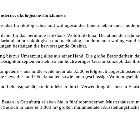
moderne, ökologische Holzhäuser.
Spezialist für ökologisches und wohngesundes Bauen neben einer moder
n dabei für das berühmte Holzhaus-Wohlfühlklima: Die atmenden Kli
darin nicht nur ökologisch und nachhaltig, sondern auch wohngesund l
gen bestätigen die hervorragende Qualität.
ng bis zur Umsetzung alles aus einer Hand. Die große Besonderheit: d
esignkonzepten entsteht so ein hochwertiges Gesamtkonzept, das Ihren
ompetenz – aus mittlerweile mehr als 3.500 erfolgreich abgeschlossene
iche Gewerbe- und Objektbauten sowie mehrgeschossige Wohnungseinhe
und Lebensqualität, sondern leisten durch Verwendung des besten Bausto
auen in Ortenburg erleben Sie in fünf topmodernen Musterhäusern mit 
n Sie sich in unserer 1.800 m² großen multimedialen Ausstellungsfläche